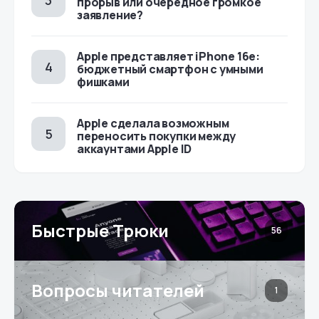
прорыв или очередное громкое
заявление?
Apple представляет iPhone 16e:
бюджетный смартфон с умными
фишками
Apple сделала возможным
переносить покупки между
аккаунтами Apple ID
Быстрые Трюки
56
Вопросы читателей
1