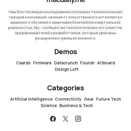
Наш блог посвящен исследованию последних технологических
трендов и инноваций, начиная от искусственного интеллекта и
машинного обучения и заканчивая блокчейном и виртуальной
реальностью. Мы - сообщество технологических энтузиастов,
предпринимателей и разработчиков, которые увлечены
расширением границ возможного.
Demos
Caards
Firmware
Datacrunch
Foundr
Artboard
Design Loft
Categories
Artificial Intelligence
Connectivity
Gear
Future Tech
Science
Business & Tech