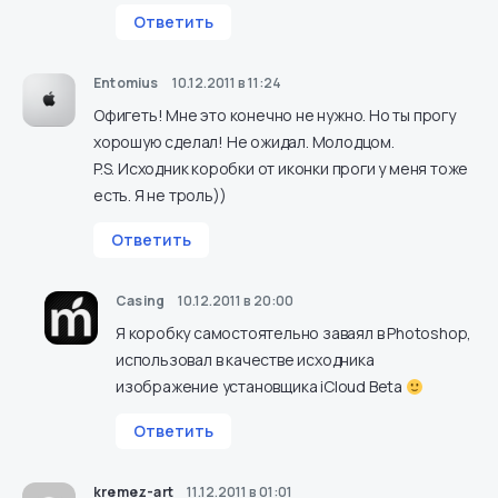
Ответить
Entomius
10.12.2011 в 11:24
Офигеть! Мне это конечно не нужно. Но ты прогу
хорошую сделал! Не ожидал. Молодцом.
P.S. Исходник коробки от иконки проги у меня тоже
есть. Я не троль))
Ответить
Casing
10.12.2011 в 20:00
Я коробку самостоятельно заваял в Photoshop,
использовал в качестве исходника
изображение установщика iCloud Beta
Ответить
kremez-art
11.12.2011 в 01:01