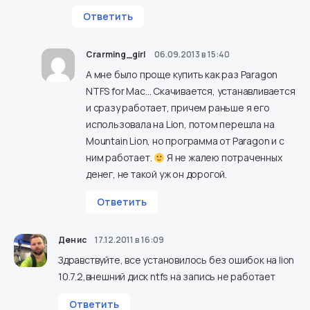
Ответить
Crarming_girl
06.09.2013 в 15:40
А мне было проще купить как раз Paragon
NTFS for Mac… Скачивается, устанавливается
и сразу работает, причем раньше я его
использовала на Lion, потом перешла на
Mountain Lion, но программа от Paragon и с
ним работает.
Я не жалею потраченных
денег, не такой уж он дорогой.
Ответить
Денис
17.12.2011 в 16:09
Здравствуйте, все установилось без ошибок на lion
10.7.2,внешний диск ntfs на запись не работает
Ответить