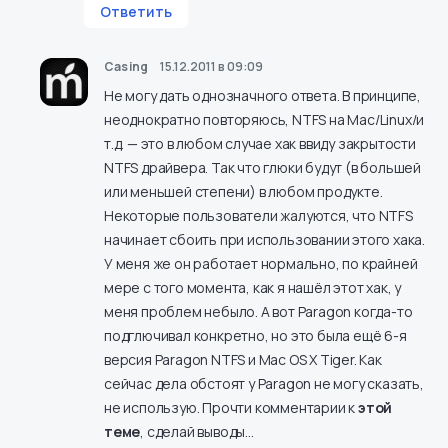
Ответить
Casing
15.12.2011 в 09:09
Не могу дать однозначного ответа. В принципе,
неоднократно повторяюсь, NTFS на Mac/Linux/и
т.д. — это в любом случае хак ввиду закрытости
NTFS драйвера. Так что глюки будут (в большей
или меньшей степени) в любом продукте.
Некоторые пользователи жалуются, что NTFS
начинает сбоить при использовании этого хака.
У меня же он работает нормально, по крайней
мере с того момента, как я нашёл этот хак, у
меня проблем небыло. А вот Paragon когда-то
подглючивал конкретно, но это была ещё 6-я
версия Paragon NTFS и Mac OS X Tiger. Как
сейчас дела обстоят у Paragon не могу сказать,
не использую. Прочти комментарии к
этой
теме
, сделай выводы…