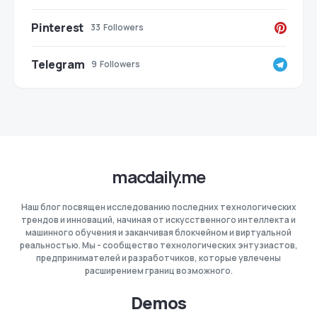
Pinterest
33
Followers
Telegram
9
Followers
macdaily.me
Наш блог посвящен исследованию последних технологических
трендов и инноваций, начиная от искусственного интеллекта и
машинного обучения и заканчивая блокчейном и виртуальной
реальностью. Мы - сообщество технологических энтузиастов,
предпринимателей и разработчиков, которые увлечены
расширением границ возможного.
Demos