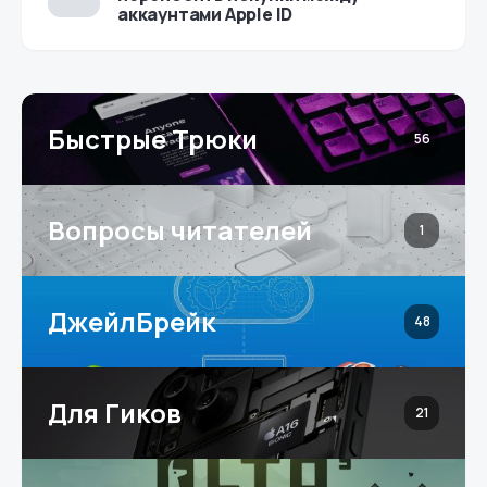
аккаунтами Apple ID
Быстрые Трюки
56
Вопросы читателей
1
ДжейлБрейк
48
Для Гиков
21