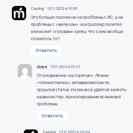
Casing
12.11.2012 в 19:08
Это больше похоже не на проблемы с ФС, а на
проблемы с «железом»: контроллер полетел
или может «головам» капец. Что с ним вообще
случилось то?
Ответить
Шура
12.11.2012 в 19:47
Отсоединение «на горячую». Режим
«чтение/запись» активировал как по
прошлой статье. Из линукса удаётся залезть
на винчестер, при копировании возникают
проблемы.
Ответить
Casing
12.11.2012 в 20:04