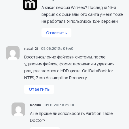
А какая версия WinHex? Последня 16-я
версия с официального сайта у меня тоже
не работала. Я пользуюсь 12-й версией.
Ответить
natah2i
05.06.2013 в 09:40
Восстановление файлов и системы, после
удаления файлов, форматирования и удаления
раздела жесткого HDD диска. GetDataBack for
NTFS, Zero Assumption Recovery.
Ответить
Колян
09.11.2013 в 22:01
А не проще ли использовать Partition Table
Doctor?