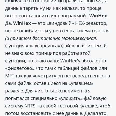
chkdsk
не в состоянии исправить свою ФС, а
данные терять ну ни как нельзя, то проще
всего восстановить их программой…
WinHex
.
Да,
WinHex
— это «виндовый» HEX-редактор,
вы не ошиблись, и у него есть замечательная
(и при этом достаточно малоизвестная)
функция для «парсинга» файловых систем. Я
не знаю всех принципов работы этой
функции, но знаю одно: WinHex’у абсолютно
«фиолетово» что там с таблицей файлов или
MFT так как «смотрит» он непосредственно на
сами файлы оставшиеся на «упавшем»
разделе. Для чистоты эксперимента я
попытался специально «уложить» файловую
систему NTFS на своей тестовой флешке, чтоб
потом восстановить с неё данные. Делал это,