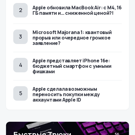
Apple обновила MacBook Air: с M4, 16
ГБ памяти и… сниженной ценой?!
Microsoft Majorana 1: квантовый
прорыв или очередное громкое
заявление?
Apple представляет iPhone 16e:
бюджетный смартфон с умными
фишками
Apple сделала возможным
переносить покупки между
аккаунтами Apple ID
Быстрые Трюки
56