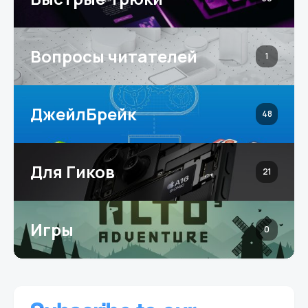
Вопросы читателей
1
ДжейлБрейк
48
Для Гиков
21
Игры
0