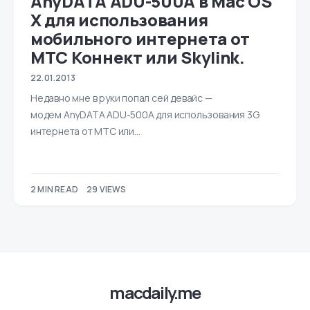
AnyDATA ADU-500A в Mac OS
X для использования
мобильного интернета от
МТС Коннект или Skylink.
22.01.2013
Недавно мне в руки попал сей девайс —
модем AnyDATA ADU-500A для использования 3G
интернета от МТС или…
2 MIN READ
29 VIEWS
macdaily.me