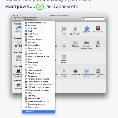
Настроить…
, выбираем его:
2