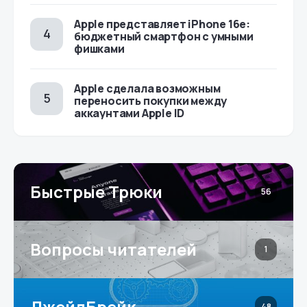
Apple представляет iPhone 16e:
бюджетный смартфон с умными
фишками
Apple сделала возможным
переносить покупки между
аккаунтами Apple ID
Быстрые Трюки
56
Вопросы читателей
1
ДжейлБрейк
48