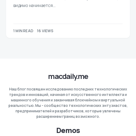
видимо начинается…
1 MIN READ
16 VIEWS
macdaily.me
Наш блог посвящен исследованию последних технологических
трендов и инноваций, начиная от искусственного интеллекта и
машинного обучения и заканчивая блокчейном и виртуальной
реальностью. Мы - сообщество технологических энтузиастов,
предпринимателей и разработчиков, которые увлечены
расширением границ возможного.
Demos