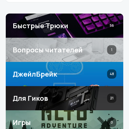
Быстрые Трюки
56
Вопросы читателей
1
ДжейлБрейк
48
Для Гиков
21
Игры
0