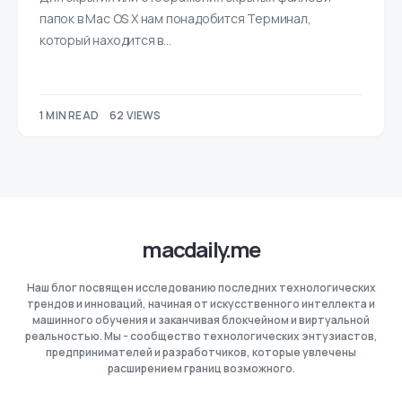
папок в Mac OS X нам понадобится Терминал,
который находится в…
1 MIN READ
62 VIEWS
macdaily.me
Наш блог посвящен исследованию последних технологических
трендов и инноваций, начиная от искусственного интеллекта и
машинного обучения и заканчивая блокчейном и виртуальной
реальностью. Мы - сообщество технологических энтузиастов,
предпринимателей и разработчиков, которые увлечены
расширением границ возможного.