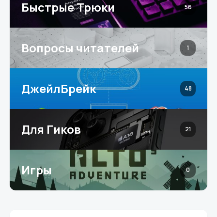
Быстрые Трюки
56
Вопросы читателей
1
ДжейлБрейк
48
Для Гиков
21
Игры
0