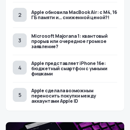
Apple обновила MacBook Air: с M4, 16
ГБ памяти и… сниженной ценой?!
Microsoft Majorana 1: квантовый
прорыв или очередное громкое
заявление?
Apple представляет iPhone 16e:
бюджетный смартфон с умными
фишками
Apple сделала возможным
переносить покупки между
аккаунтами Apple ID