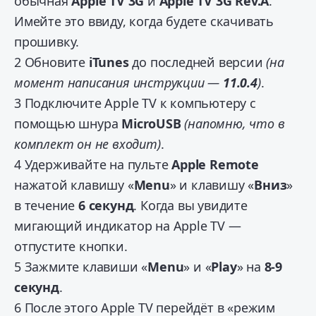
обычная
Apple TV 3G
и
Apple TV 3G Rev.A
.
Имейте это ввиду, когда будете скачивать
прошивку.
2
Обновите
iTunes
до последней версии
(на
момент написания инструкции —
11.0.4
)
.
3
Подключите Apple TV к компьютеру с
помощью шнура
MicroUSB
(напомню, что в
комплект он не входит)
.
4
Удерживайте на пульте
Apple Remote
нажатой клавишу «
Menu
» и клавишу «
Вниз
»
в течение
6 секунд
. Когда вы увидите
мигающий индикатор на Apple TV —
отпустите кнопки.
5
Зажмите клавиши «
Menu
» и «
Play
» на
8-9
секунд
.
6
После этого Apple TV перейдёт в «режим