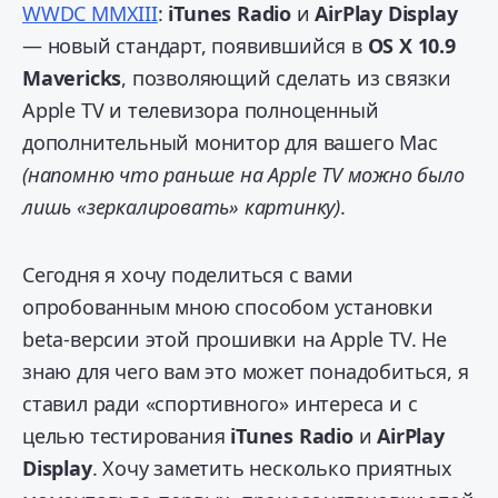
WWDC MMXIII
:
iTunes Radio
и
AirPlay Display
— новый стандарт, появившийся в
OS X 10.9
Mavericks
, позволяющий сделать из связки
Apple TV и телевизора полноценный
дополнительный монитор для вашего Mac
(напомню что раньше на Apple TV можно было
лишь «зеркалировать» картинку)
.
Сегодня я хочу поделиться с вами
опробованным мною способом установки
beta-версии этой прошивки на Apple TV. Не
знаю для чего вам это может понадобиться, я
ставил ради «спортивного» интереса и с
целью тестирования
iTunes Radio
и
AirPlay
Display
. Хочу заметить несколько приятных