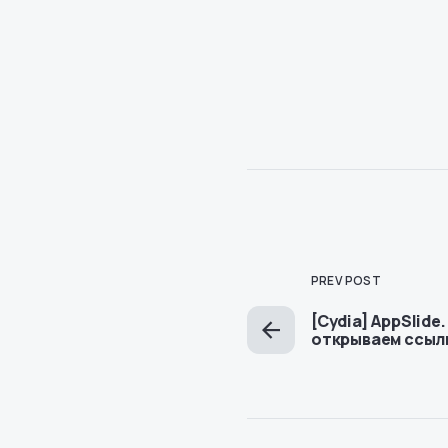
PREV POST
[Cydia] AppSlide
открываем ссыл