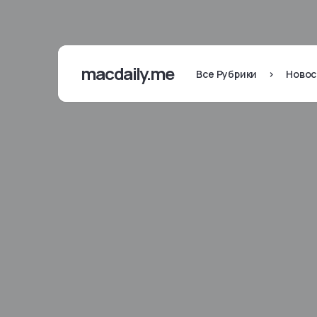
macdaily.me
Все Рубрики
>
Новос