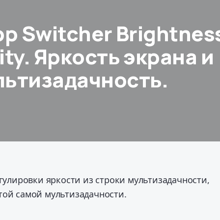
pp Switcher Brightnes
ity. Яркость экрана и
льтизадачность.
егулировки яркости из строки мультизадачности,
той самой мультизадачности.