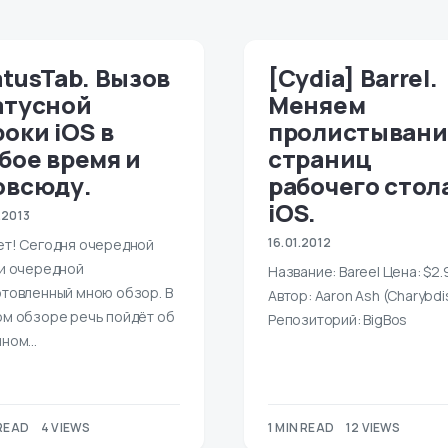
atusTab. Вызов
[Cydia] Barrel.
атусной
Меняем
роки iOS в
пролистывани
бое время и
страниц
овсюду.
рабочего стол
iOS.
.2013
16.01.2012
ет! Сегодня очередной
 и очередной
Название: Bareel Цена: $2.
отовленный мною обзор. В
Автор: Aaron Ash (Charybdi
ом обзоре речь пойдёт об
Репозиторий: BigBos
чном…
 READ
4 VIEWS
1 MIN READ
12 VIEWS