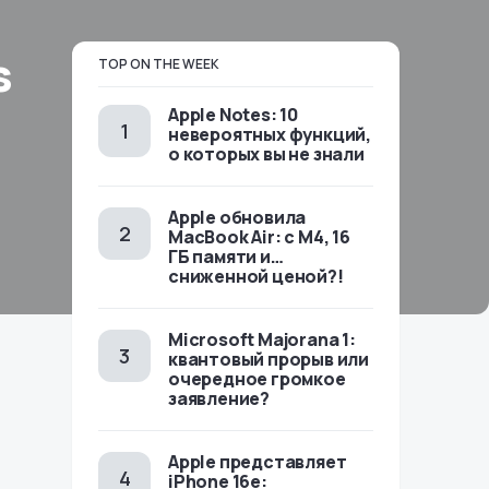
s
TOP ON THE WEEK
Apple Notes: 10
невероятных функций,
о которых вы не знали
Apple обновила
MacBook Air: с M4, 16
ГБ памяти и…
сниженной ценой?!
Microsoft Majorana 1:
квантовый прорыв или
очередное громкое
заявление?
Apple представляет
iPhone 16e: