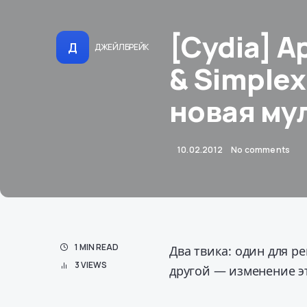
[Cydia] A
Д
ДЖЕЙЛБРЕЙК
& Simplex
новая му
10.02.2012
No comments
1 MIN READ
Два твика: один для р
3 VIEWS
другой — изменение э