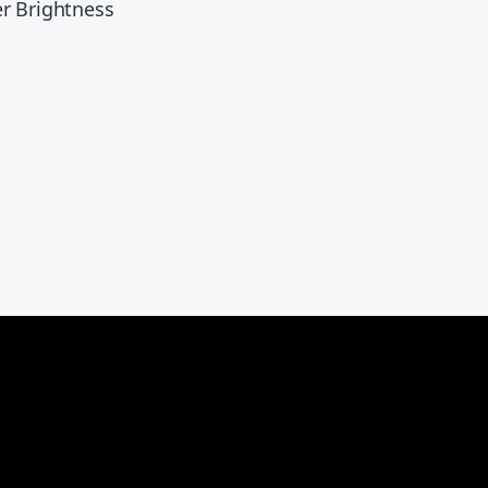
er Brightness
s
s