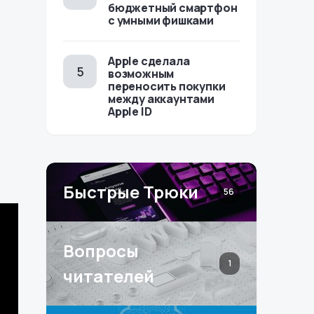
бюджетный смартфон
с умными фишками
Apple сделала
возможным
переносить покупки
между аккаунтами
Apple ID
Быстрые Трюки
56
Вопросы
1
читателей