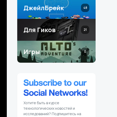
ДжейлБрейк
48
Для Гиков
21
Игры
0
Хотите быть в курсе
технологических новостей и
исследований? Подпишитесь на