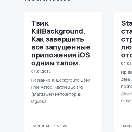
Твик
St
KillBackground.
ст
Как завершить
ст
все запущенные
лю
приложения iOS
от
одним тапом.
04.03
04.01.2012
Прив
день
Название: KillBackground Цена:
подг
Free Автор: Mathieu Bolard
данн
(mattlawer) Репозиторий:
отли
BigBoss
1 MIN READ
9 VIEWS
1 MIN