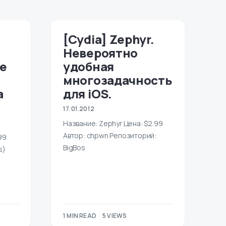
[Cydia] Zephyr.
Невероятно
е
удобная
многозадачность
а
для iOS.
17.01.2012
Название: Zephyr Цена: $2.99
Автор: chpwn Репозиторий:
99
BigBos
s)
1 MIN READ
5 VIEWS