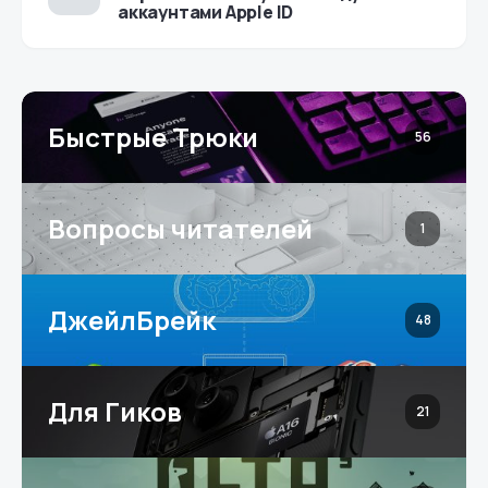
аккаунтами Apple ID
Быстрые Трюки
56
Вопросы читателей
1
ДжейлБрейк
48
Для Гиков
21