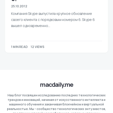
25.10.2012
Компания Skype выпустила крупное обновление
своего клиента с порядковым номером 6. Skype 6
вышел одновременно…
1 MIN READ
12 VIEWS
macdaily.me
Наш блог посвящен исследованию последних технологических
трендов и инноваций, начиная от искусственного интеллекта и
машинного обучения и заканчивая блокчейном и виртуальной
реальностью. Мы - сообщество технологических энтузиастов,