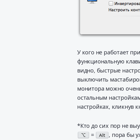
У кого не работает п
функциональную клави
видно, быстрые настр
выключить мастабиров
монитора можно очень 
остальным настройкам 
настройках, кликнув 
*Кто до сих пор не в
=
, пора бы 
⌥
Alt