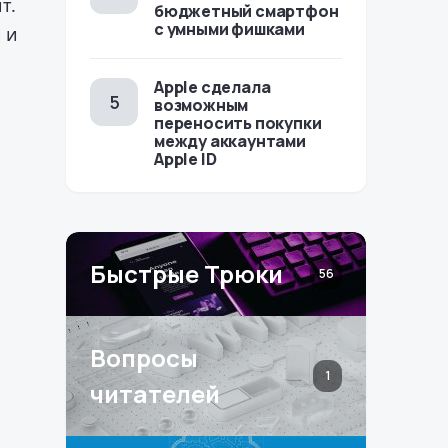
т.
бюджетный смартфон
с умными фишками
и
Apple сделала
возможным
переносить покупки
между аккаунтами
Apple ID
Быстрые Трюки
56
Вопросы
1
читателей