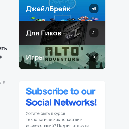
ДжейлБрейк
48
Для Гиков
21
ать
Игры
ак
0
 к
Хотите быть в курсе
технологических новостей и
исследований? Подпишитесь на