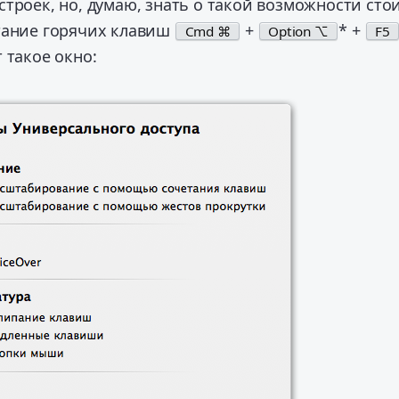
троек, но, думаю, знать о такой возможности стои
тание горячих клавиш
+
* +
Cmd ⌘
Option ⌥
F5
 такое окно: