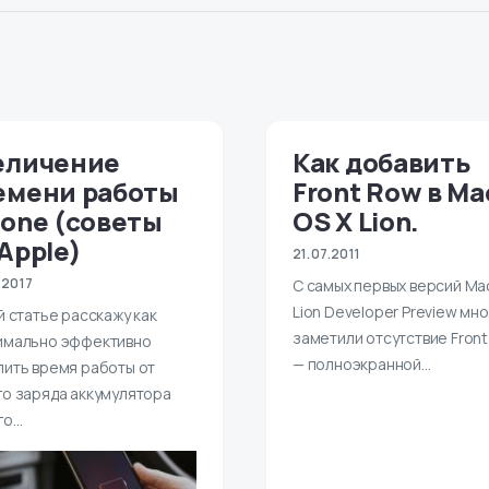
еличение
Как добавить
емени работы
Front Row в Ma
hone (советы
OS X Lion.
 Apple)
21.07.2011
.2017
С самых первых версий Mac
Lion Developer Preview мн
й статье расскажу как
заметили отсутствие Fron
имально эффективно
— полноэкранной…
лить время работы от
го заряда аккумулятора
го…