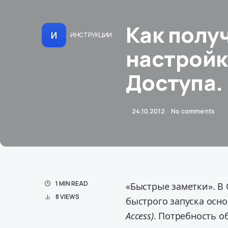
Как полу
И
ИНСТРУКЦИИ
настройк
Доступа.
24.10.2012
No comments
1 MIN READ
«Быстрые заметки». В 
8 VIEWS
быстрого запуска осн
Access)
. Потребность о