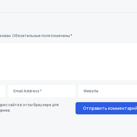
кован.
Обязательные поля помечены
*
дрес сайта в этом браузере для
риев.