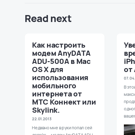
Read next
Как настроить
Ув
модем AnyDATA
вр
ADU-500A в Mac
iP
OS X для
от
использования
07.04
мобильного
В это
интернета от
макс
МТС Коннект или
прод
Skylink.
одно
ваше
22.01.2013
Недавно мне в руки попал сей
девайс — модем AnyDATA ADU-