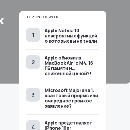
к
TOP ON THE WEEK
Apple Notes: 10
невероятных функций,
о которых вы не знали
Apple обновила
MacBook Air: с M4, 16
ГБ памяти и…
сниженной ценой?!
Microsoft Majorana 1:
квантовый прорыв или
очередное громкое
заявление?
Apple представляет
iPhone 16e: