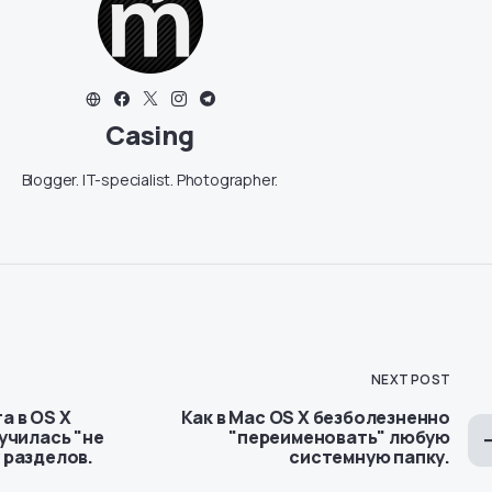
Casing
Blogger. IT-specialist. Photographer.
NEXT POST
а в OS X
Как в Mac OS X безболезненно
аучилась "не
"переименовать" любую
 разделов.
системную папку.