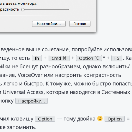
риведенное выше сочетание, попробуйте использов
шу, то есть
+
+
* +
. К
fn
Cmd ⌘
Option ⌥
F5
ойки не блещут разнообразием, однако включить/
ание, VoiceOver или настроить контрастность
легко и быстро. К тому же, можно быстро попасть
Universal Access, которые находятся в Системных
кнопку
Настройки...
ыучил клавишу
— тому двойка
=
Option
Option
уже запомнить.