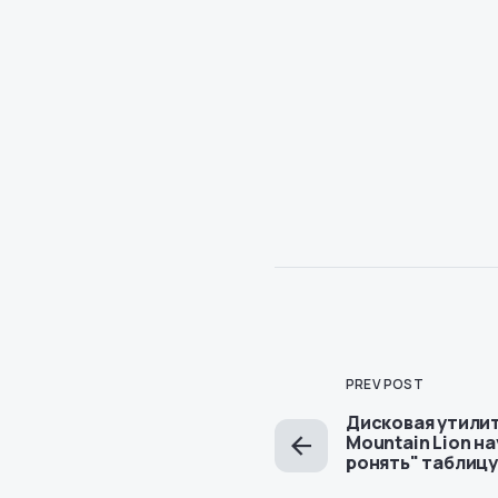
PREV POST
Дисковая утилит
Mountain Lion н
ронять" таблицу