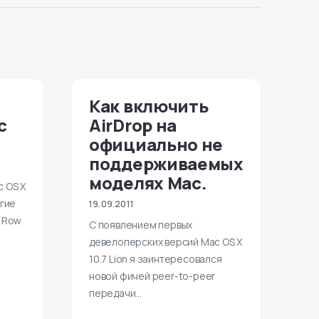
Как включить
c
AirDrop на
официально не
поддерживаемых
моделях Mac.
 OS X
огие
19.09.2011
t Row
С появлением первых
девелоперских версий Mac OS X
10.7 Lion я заинтересовался
новой фичей peer-to-peer
передачи…