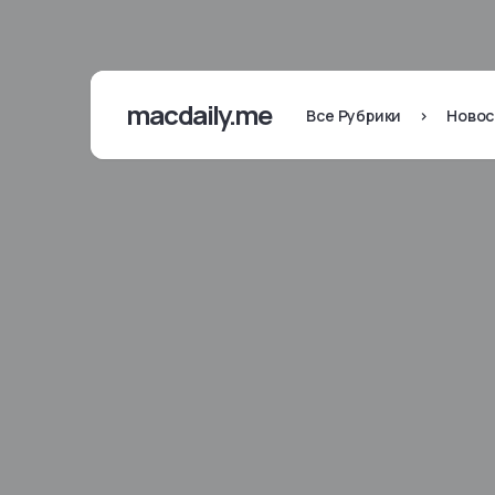
macdaily.me
Все Рубрики
>
Новос