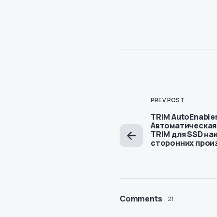
PREV POST
TRIM AutoEnabler
Автоматическая
TRIM для SSD на
сторонних прои
Comments
21