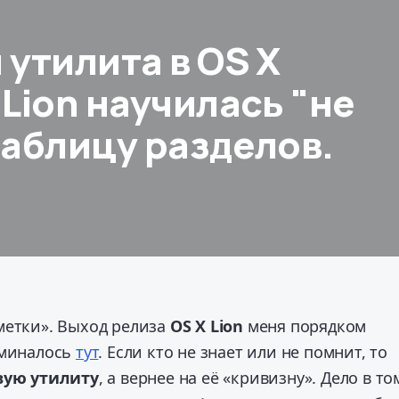
 утилита в OS X
Lion научилась "не
таблицу разделов.
метки». Выход релиза
OS X Lion
меня порядком
оминалось
тут
. Если кто не знает или не помнит, то
вую утилиту
, а вернее на её «кривизну».
Дело в то