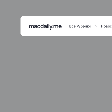
macdaily.me
Все Рубрики
>
Новос