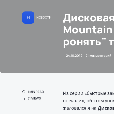
Дисковая
Н
НОВОСТИ
Mountain 
ронять" 
24.10.2012
21 комментарий
1 MIN READ
Из серии «быстрые за
51 VIEWS
опечалил, об этом уп
жаловался я на
Диско