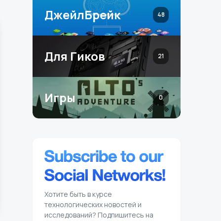
ДжейлБрейк
48
Для Гиков
21
Игры
0
Хотите быть в курсе
технологических новостей и
исследований? Подпишитесь на