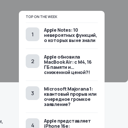
TOP ON THE WEEK
Apple Notes: 10
невероятных функций,
о которых вы не знали
Apple обновила
MacBook Air: с M4, 16
ГБ памяти и…
сниженной ценой?!
Microsoft Majorana 1:
квантовый прорыв или
очередное громкое
заявление?
м,
Apple представляет
iPhone 16e: