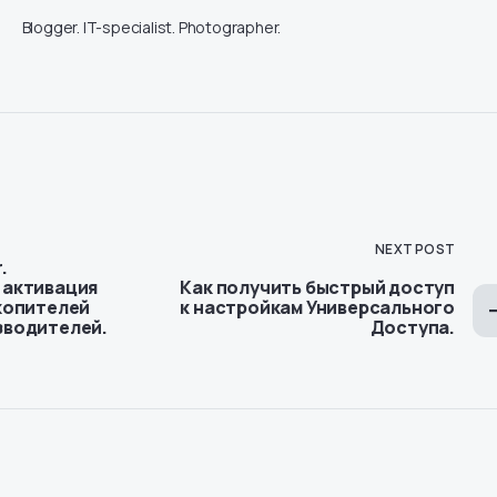
Blogger. IT-specialist. Photographer.
NEXT POST
.
 активация
Как получить быстрый доступ
копителей
к настройкам Универсального
зводителей.
Доступа.