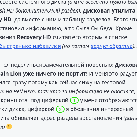
 своего системного диска
(а мне всего-то нужно бы
sh HD дополнительный раздел)
,
Дисковая утилита
y HD
, да вместе с ним и таблицу разделов. Благо чт
сстановил информацию, а то была бы беда. Кроме
винил
Recovery HD
считая его вторым в списке
быстренько избавился
(но потом
вернул обратно
)
 хотел поделиться замечательной новостью:
Дисков
ain Lion уже ничего не портит!
И меня это радует
лся сразу потому как сейчас сижу на тестовой
х на ней нет, так что за информацию не опасался)
.
 скриншота, под циферкой
у меня отображаютс
1
тки диска, циферкой
я обозначил интересный
2
ита обновляет адрес раздела восстановления
(ран
ала