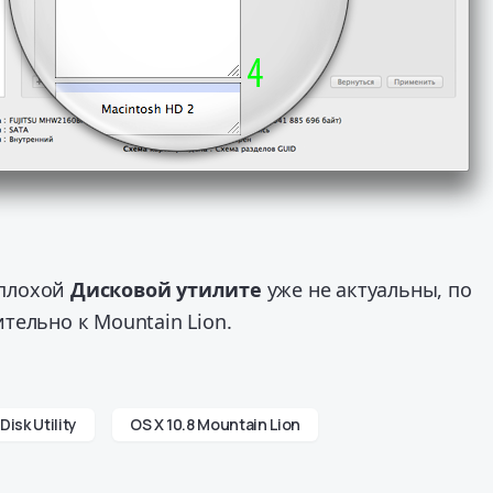
о плохой
Дисковой утилите
уже не актуальны, по
ельно к Mountain Lion.
Disk Utility
OS X 10.8 Mountain Lion