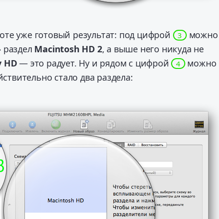
те уже готовый результат: под цифрой
можно
3
» раздел
Macintosh HD 2
, а выше него никуда не
y HD
— это радует. Ну и рядом с цифрой
можно
4
йствительно стало два раздела: