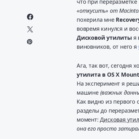
что при переразметке
«откусить» от Macinto
похерила мне
Recover
вовремя кинулся и во
Дисковой утилиты
я 
виновников, от него я
Ага, так вот, сегодня
утилита в OS X Mount
На эксперимент я реши
машине
(важных данны
Как видно из первого
разделы до переразме
момент:
Дисковая утил
она его просто затир