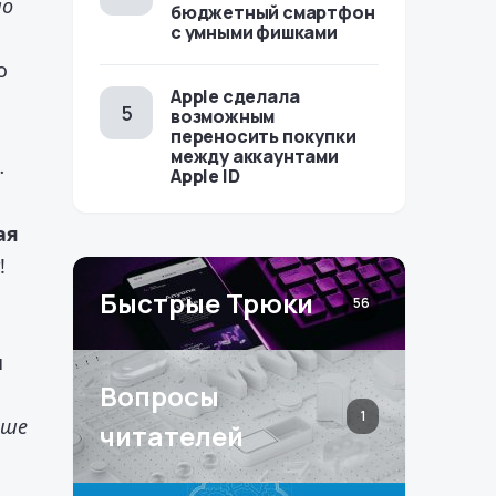
ло
бюджетный смартфон
с умными фишками
о
Apple сделала
возможным
переносить покупки
между аккаунтами
…
Apple ID
ая
!
Быстрые Трюки
56
я
Вопросы
1
ьше
читателей