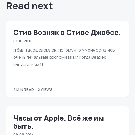
Read next
Стив Возняк о Стиве Джобсе.
08.10.2011
Я был так ошеломлён, потому что у меня остались
очень печальные воспоминания когда Beatles
выпустили их 11…
2 MIN READ
2 VIEWS
Часы от Apple. Всё же им
быть.
09.09.2014