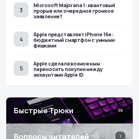
Microsoft Majorana 1: квантовый
прорыв или очередное громкое
заявление?
Apple представляет iPhone 16e:
бюджетный смартфон с умными
фишками
Apple сделала возможным
переносить покупки между
аккаунтами Apple ID
Быстрые Трюки
56
Вопросы читателей
1