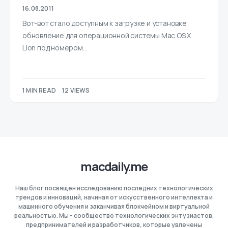
16.08.2011
Вот-вот стало доступным к загрузке и установке
обновление для операционной системы Mac OS X
Lion под номером…
1 MIN READ
12 VIEWS
macdaily.me
Наш блог посвящен исследованию последних технологических
трендов и инноваций, начиная от искусственного интеллекта и
машинного обучения и заканчивая блокчейном и виртуальной
реальностью. Мы - сообщество технологических энтузиастов,
предпринимателей и разработчиков, которые увлечены