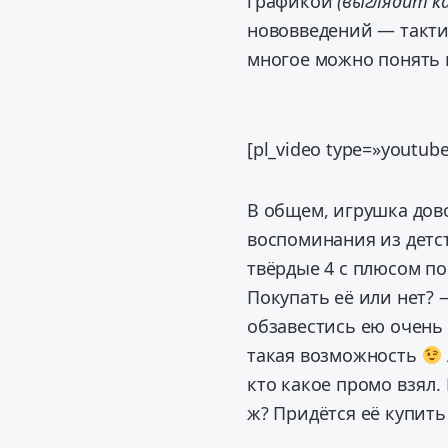
графикой
(выглядит ка
нововведений — такти
многое можно понять 
[pl_video type=»youtu
В общем, игрушка дов
воспоминания из детс
твёрдые 4 с плюсом по
Покупать её или нет? 
обзавестись ею очень 
такая возможность
кто какое промо взял. 
ж? Придётся её купит