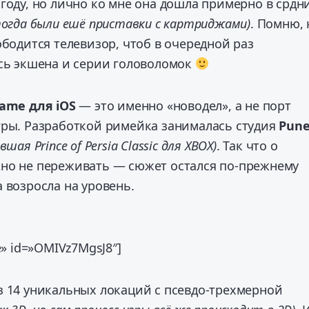
году, но лично ко мне она дошла примерно в срдн
тогда были ешё приставки с картриджами)
.
Помню, 
ободится телевизор, чтоб в очередной раз
есь экшена и серии головоломок
lame для iOS
— это именно «новодел», а не порт
гры. Разработкой римейка занималась студия
Pun
шая Prince of Persia Classic для XBOX)
. Так что о
но не переживать — сюжет остался по-прежнему
 возросла на уровень.
be» id=»OMIVz7MgsJ8″]
з 14 уникальных локаций с псевдо-трехмерной