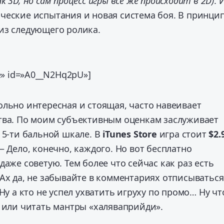
к 3D, но сам процесс игры всё же происходит в 2D)
. 
ческие испытания и новая система боя. В принцип
из следующего ролика.
be» id=»A0__N2Hq2pU»]
ольно интересная и стоящая, часто навеивает
тва. По моим субъективным оценкам заслуживает
 5-ти бальной шкале. В
iTunes Store
игра стоит
$2.
— Дело, конечно, каждого. Но вот бесплатно
даже советую. Тем более что сейчас как раз есть
Ах да, не забывайте в комментариях отписываться
Ну а кто не успел ухватить игруху по промо… Ну чт
ь или читать мантры «халяваприйди».