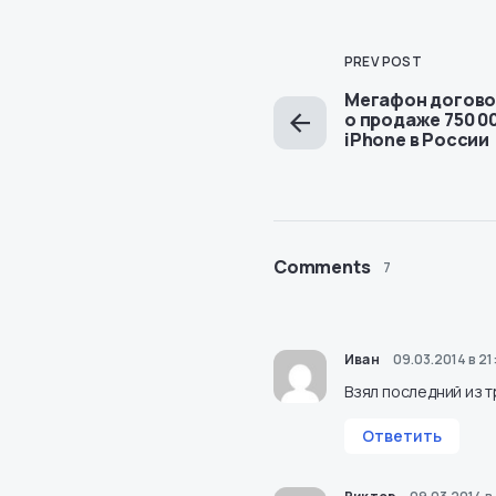
PREV POST
Мегафон договор
о продаже 750 0
iPhone в России
Comments
7
Иван
09.03.2014 в 21
Взял последний из 
Ответить