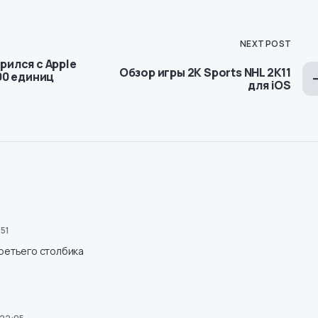
NEXT POST
ился с Apple
Обзор игры 2K Sports NHL 2K11
00 единиц
для iOS
:51
третьего столбика