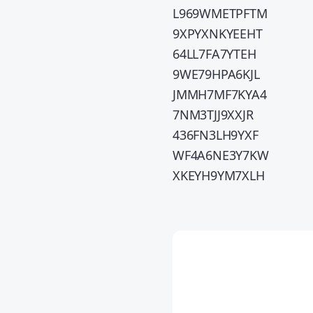
L969WMETPFTM
9XPYXNKYEEHT
64LL7FA7YTEH
9WE79HPA6KJL
JMMH7MF7KYA4
7NM3TJJ9XXJR
436FN3LH9YXF
WF4A6NE3Y7KW
XKEYH9YM7XLH