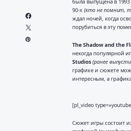
была выпущена в 1993 
90-х
(кто не помнит, 
ждал ночей, когда осв
порубиться в эту пом
The Shadow and the F
некогда популярной и
Studios
(ранее выпустив
графике и сюжете мож
интересным, а графика
[pl_video type=»youtu
Сюжет игры состоит и