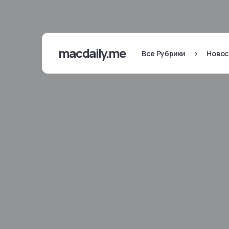
macdaily.me
Все Рубрики
>
Новос