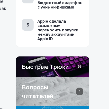
ие
бюджетный смартфон
с умными фишками
как
Apple сделала
возможным
переносить покупки
между аккаунтами
Apple ID
e
Быстрые Трюки
56
Вопросы
1
читателей