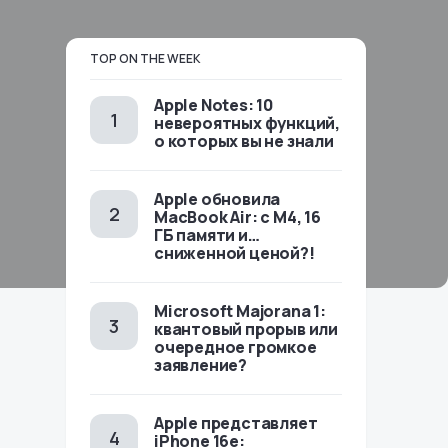
TOP ON THE WEEK
Apple Notes: 10
невероятных функций,
о которых вы не знали
Apple обновила
MacBook Air: с M4, 16
ГБ памяти и…
сниженной ценой?!
Microsoft Majorana 1:
квантовый прорыв или
очередное громкое
заявление?
Apple представляет
iPhone 16e: