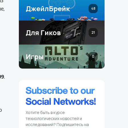
Из
ДжейлБрейк
е,
48
Для Гиков
21
Игры
0
99
.
о
Хотите быть в курсе
технологических новостей и
исследований? Подпишитесь на