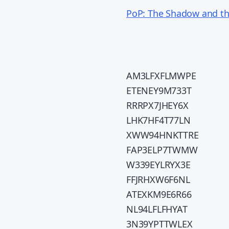
PoP: The Shadow and th
AM3LFXFLMWPE
ETENEY9M733T
RRRPX7JHEY6X
LHK7HF4T77LN
XWW94HNKTTRE
FAP3ELP7TWMW
W339EYLRYX3E
FFJRHXW6F6NL
ATEXKM9E6R66
NL94LFLFHYAT
3N39YPTTWLEX