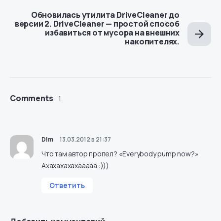
Обновилась утилита DriveCleaner до
версии 2. DriveCleaner — простой способ
избавиться от мусора на внешних
накопителях.
Comments
1
D!m
13.03.2012 в 21:37
Что там автор пропел? «Everybody pump now?»
Ахахахахахааааа :)))
Ответить