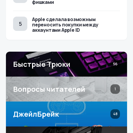
фишками
Apple сделала возможным
переносить покупки между
аккаунтами Apple ID
Быстрые Трюки
56
Вопросы читателей
1
ДжейлБрейк
48