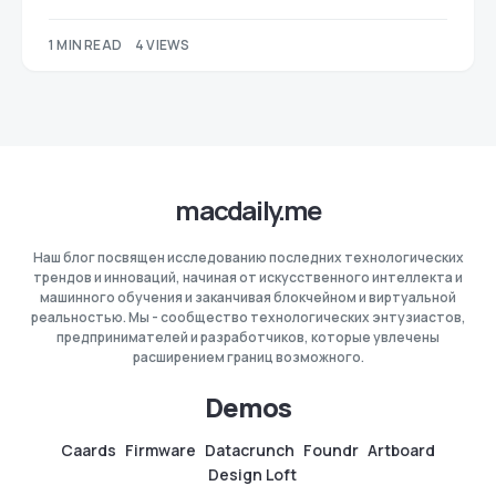
1 MIN READ
4 VIEWS
macdaily.me
Наш блог посвящен исследованию последних технологических
трендов и инноваций, начиная от искусственного интеллекта и
машинного обучения и заканчивая блокчейном и виртуальной
реальностью. Мы - сообщество технологических энтузиастов,
предпринимателей и разработчиков, которые увлечены
расширением границ возможного.
Demos
Caards
Firmware
Datacrunch
Foundr
Artboard
Design Loft