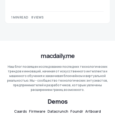
1 MIN READ
8 VIEWS
macdaily.me
Наш блог посвящен исследованию последних технологических
трендов и инноваций, начиная от искусственного интеллекта и
машинного обучения и заканчивая блокчейном и виртуальной
реальностью. Мы - сообщество технологических энтузиастов,
предпринимателей и разработчиков, которые увлечены
расширением границ возможного.
Demos
Caards
Firmware
Datacrunch
Foundr
Artboard