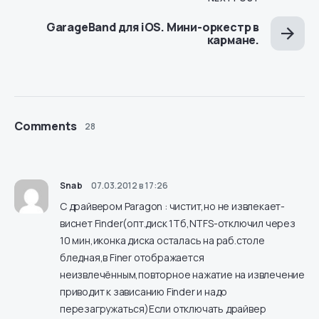
GarageBand для iOS. Мини-оркестр в
кармане.
Comments
28
Snab
07.03.2012 в 17:26
С драйвером Paragon : чистит,но не извлекает-
виснет Finder(опт.диск 1Тб,NTFS-отключил через
10 мин,иконка диска осталась на раб.столе
бледная,в Finer отображается
неизвлечённым,повторное нажатие на извлечение
приводит к зависанию Finder и надо
перезагружаться)Если отключать драйвер