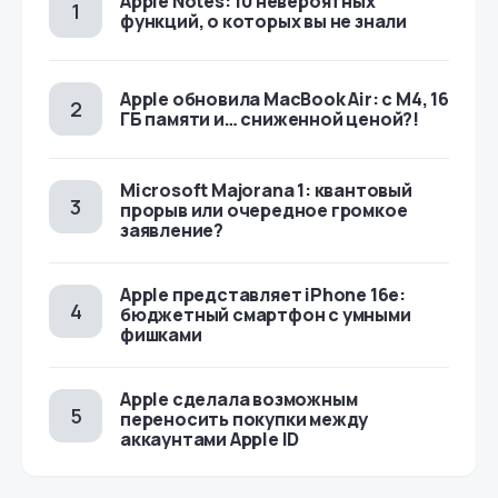
Apple Notes: 10 невероятных
функций, о которых вы не знали
Apple обновила MacBook Air: с M4, 16
ГБ памяти и… сниженной ценой?!
Microsoft Majorana 1: квантовый
прорыв или очередное громкое
заявление?
Apple представляет iPhone 16e:
бюджетный смартфон с умными
фишками
Apple сделала возможным
переносить покупки между
аккаунтами Apple ID