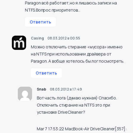
Paragon всё работает,но я лишаюсь записи на
NTFS.Вопрос приоритетов…
Ответить
Casing
08.03.2012 в 00:55
Можно отключить стирание «мусора» именно
на NTFS при использовании драйвера от
Paragon. А вобще хотелось бы лог посмотреть.
Ответить
Snab
08.03.2012 в 17:49
Вот часть лога (думаю нужная) Спасибо.
Отключить стирание на NTFS это при
установке DriveCleaner?
Mar 7 17:53:22 MacBook-Air DriveCleaner[357]: