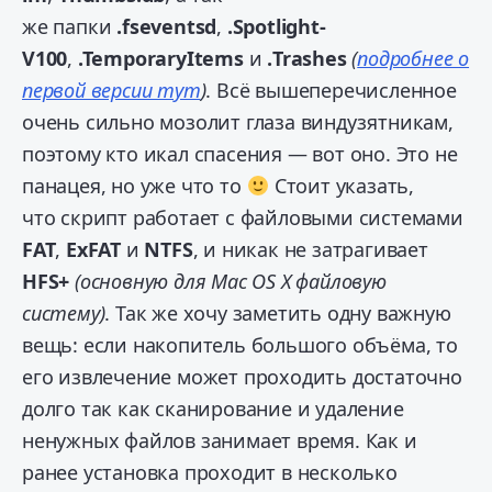
же папки
.fseventsd
,
.Spotlight-
V100
,
.TemporaryItems
и
.Trashes
(
подробнее о
первой версии тут
)
. Всё вышеперечисленное
очень сильно мозолит глаза виндузятникам,
поэтому кто икал спасения — вот оно. Это не
панацея, но уже что то
Стоит указать,
что скрипт работает с файловыми системами
FAT
,
ExFAT
и
NTFS
, и никак не затрагивает
HFS+
(основную для Mac OS X файловую
систему)
. Так же хочу заметить одну важную
вещь: если накопитель большого объёма, то
его извлечение может проходить достаточно
долго так как сканирование и удаление
ненужных файлов занимает время. Как и
ранее установка проходит в несколько