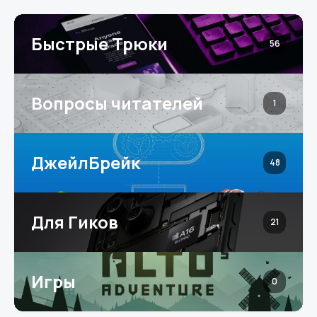
Быстрые Трюки
56
Вопросы читателей
1
ДжейлБрейк
48
Для Гиков
21
Игры
0