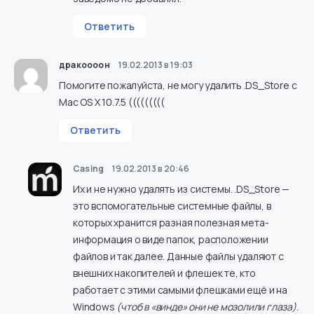
Ответить
дракоооон
19.02.2013 в 19:03
Помогите пожалуйста, не могу удалить .DS_Store с
Mac OS X 10.7.5 (((((((((
Ответить
Casing
19.02.2013 в 20:46
Их и не нужно удалять из системы. .DS_Store —
это вспомогательные системные файлы, в
которых хранится разная полезная мета-
информация о виде папок, расположении
файлов и так далее. Данные файлы удаляют с
внешних накопителей и флешек те, кто
работает с этими самыми флешками ещё и на
Windows
(чтоб в «винде» они не мозолили глаза)
.