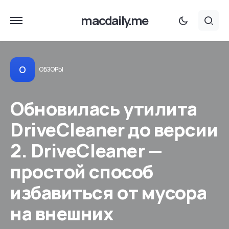
macdaily.me
О
ОБЗОРЫ
Обновилась утилита
DriveCleaner до версии
2. DriveCleaner —
простой способ
избавиться от мусора
на внешних