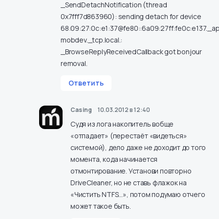
_SendDetachNotification (thread
0x7fff7d863960): sending detach for device
68:09:27:0c:e1:37@fe80::6a09:27ff:fe0c:e137._a
mobdev._tcp.local.:
_BrowseReplyReceivedCallback got bonjour
removal.
Ответить
Casing
10.03.2012 в 12:40
Судя из лога накопитель вобще
«отпадает» (перестаёт «видеться»
системой), дело даже не доходит до того
момента, кода начинается
отмонтирование. Установи повторно
DriveCleaner, но не ставь флажок на
«Чистить NTFS…», потом подумаю отчего
может такое быть.