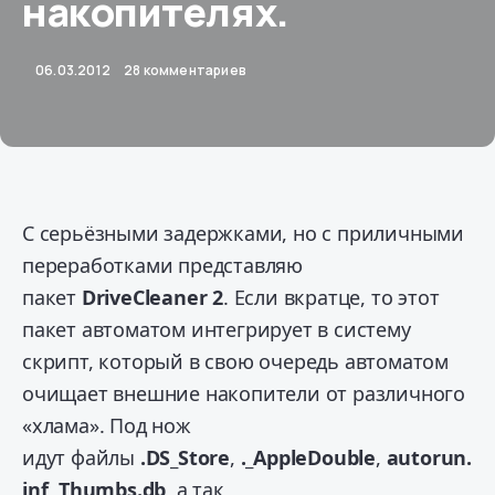
накопителях.
06.03.2012
28 комментариев
С серьёзными задержками, но с приличными
переработками представляю
пакет
DriveCleaner 2
. Если вкратце, то этот
пакет автоматом интегрирует в систему
скрипт, который в свою очередь автоматом
очищает внешние накопители от различного
«хлама».
Под нож
идут файлы
.DS_Store
,
._AppleDouble
,
autorun.
inf
,
Thumbs.db
, а так