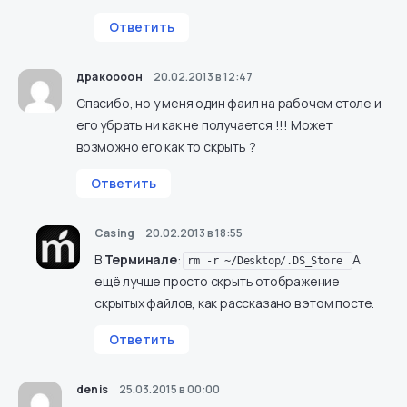
Ответить
дракоооон
20.02.2013 в 12:47
Спасибо, но у меня один фаил на рабочем столе и
его убрать ни как не получается !!! Может
возможно его как то скрыть ?
Ответить
Casing
20.02.2013 в 18:55
В
Терминале
:
А
rm -r ~/Desktop/.DS_Store
ещё лучше просто скрыть отображение
скрытых файлов, как рассказано
в этом посте
.
Ответить
denis
25.03.2015 в 00:00