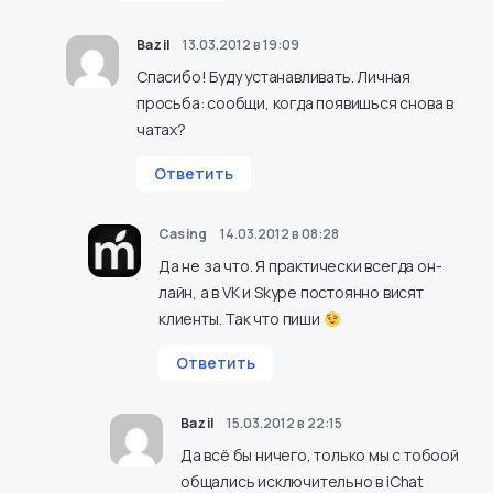
Bazil
13.03.2012 в 19:09
Спасибо! Буду устанавливать. Личная
просьба: сообщи, когда появишься снова в
чатах?
Ответить
Casing
14.03.2012 в 08:28
Да не за что. Я практически всегда он-
лайн, а в VK и Skype постоянно висят
клиенты. Так что пиши
Ответить
Bazil
15.03.2012 в 22:15
Да всё бы ничего, только мы с тобоой
общались исключительно в iChat