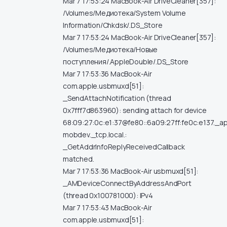
Mar 7 17:53:24 MacBook-Air DriveCleaner[357]:
/Volumes/Медиотека/System Volume
Information/Chkdsk/.DS_Store
Mar 7 17:53:24 MacBook-Air DriveCleaner[357]:
/Volumes/Медиотека/Новые
поступления/.AppleDouble/.DS_Store
Mar 7 17:53:36 MacBook-Air
com.apple.usbmuxd[51]:
_SendAttachNotification (thread
0x7fff7d863960): sending attach for device
68:09:27:0c:e1:37@fe80::6a09:27ff:fe0c:e137._a
mobdev._tcp.local.:
_GetAddrInfoReplyReceivedCallback
matched.
Mar 7 17:53:36 MacBook-Air usbmuxd[51]:
_AMDeviceConnectByAddressAndPort
(thread 0x100781000): IPv4
Mar 7 17:53:43 MacBook-Air
com.apple.usbmuxd[51]: