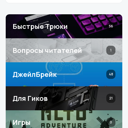
Быстрые Трюки
56
Вопросы читателей
1
ДжейлБрейк
48
Для Гиков
21
Игры
0