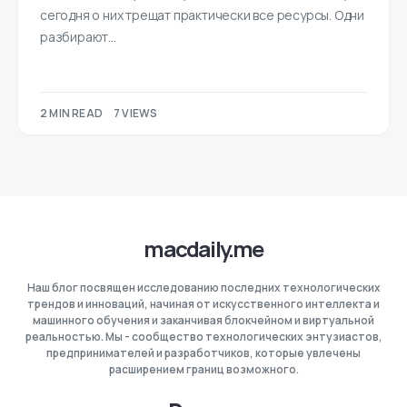
сегодня о них трещат практически все ресурсы. Одни
разбирают…
2 MIN READ
7 VIEWS
macdaily.me
Наш блог посвящен исследованию последних технологических
трендов и инноваций, начиная от искусственного интеллекта и
машинного обучения и заканчивая блокчейном и виртуальной
реальностью. Мы - сообщество технологических энтузиастов,
предпринимателей и разработчиков, которые увлечены
расширением границ возможного.