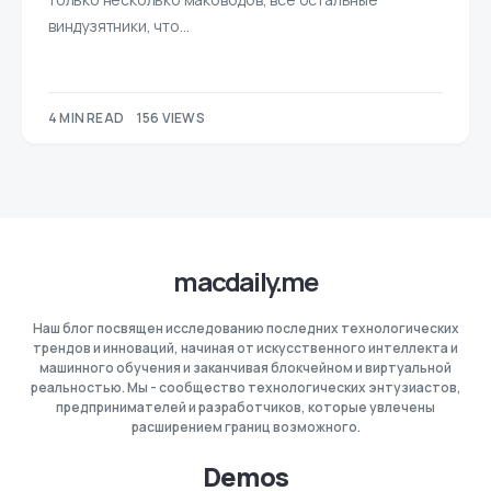
виндузятники, что…
4 MIN READ
156 VIEWS
macdaily.me
Наш блог посвящен исследованию последних технологических
трендов и инноваций, начиная от искусственного интеллекта и
машинного обучения и заканчивая блокчейном и виртуальной
реальностью. Мы - сообщество технологических энтузиастов,
предпринимателей и разработчиков, которые увлечены
расширением границ возможного.
Demos