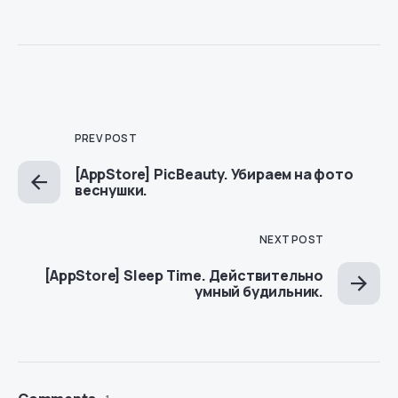
PREV POST
[AppStore] PicBeauty. Убираем на фото
веснушки.
NEXT POST
[AppStore] Sleep Time. Действительно
умный будильник.