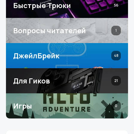
Быстрые Трюки
56
Вопросы читателей
1
ДжейлБрейк
48
Для Гиков
21
Игры
0