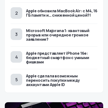
Apple обновила MacBook Air: с M4, 16
ГБ памяти и… сниженной ценой?!
Microsoft Majorana 1: квантовый
прорыв или очередное громкое
заявление?
Apple представляет iPhone 16e:
бюджетный смартфон с умными
фишками
Apple сделала возможным
переносить покупки между
аккаунтами Apple ID