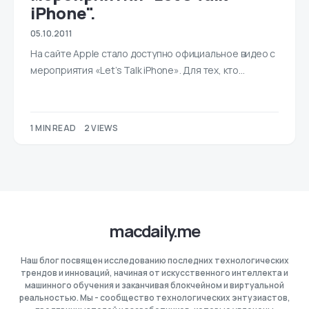
iPhone".
05.10.2011
На сайте Apple стало доступно официальное видео с
мероприятия «Let’s Talk iPhone». Для тех, кто…
1 MIN READ
2 VIEWS
macdaily.me
Наш блог посвящен исследованию последних технологических
трендов и инноваций, начиная от искусственного интеллекта и
машинного обучения и заканчивая блокчейном и виртуальной
реальностью. Мы - сообщество технологических энтузиастов,