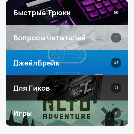
Быстрые Трюки
56
Вопросы читателей
1
ДжейлБрейк
48
Для Гиков
21
Игры
0